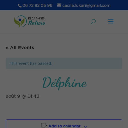
06 72 82 05 96
cecile.fukari@gmail.com
« All Events
This event has passed.
Délphine
août 9 @ 01:43
Add to calendar