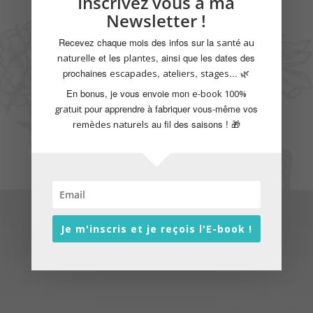
Inscrivez vous à ma
Newsletter !
Recevez chaque mois des infos sur la
santé au
et les
, ainsi que les dates des
naturelle
plantes
prochaines
,
,
... 🌿
escapades
ateliers
stages
En bonus, je vous envoie mon
e-book 100%
pour apprendre à fabriquer vous-même vos
gratuit
au fil des saisons ! 🎁
remèdes naturels
Je m'inscris et je reçois l'E-book !