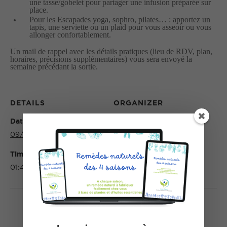
une tasse/gobelet pour partager une infusion préparée sur
place.
Pour les Escapades yoga, sophro, pilates… : apportez un
tapis, une serviette ou un plaid pour vous asseoir ou vous
allonger confortablement.
Un mail de rappel avec les détails pratiques (lieu de RDV, plan,
horaires, précisions supplémentaires) vous sera envoyé la
semaine précédant la sortie.
DETAILS
ORGANIZER
Date:
Email:
09/08/2026
https://www.lescompositi
onsdemarinette.fr/
Time:
01:43