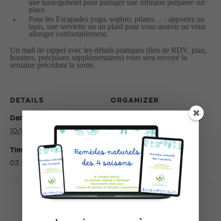
une tasse/gobelet pour partager une infusion préparée sur
place.
Pour les Escapades yoga, sophro, pilates… : apportez un
tapis, une serviette ou un plaid pour vous asseoir ou vous
allonger confortablement.
Un mail de rappel avec les détails pratiques (lieu de RDV, plan,
horaires, précisions supplémentaires) vous sera envoyé la
semaine précédant la sortie.
DETAILS
ORGANIZER
Date:
10/08/2026
Time:
03:57