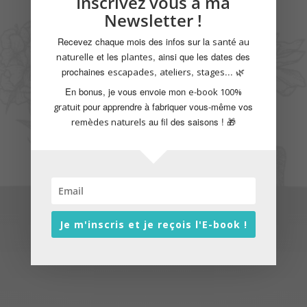
Inscrivez vous à ma
Newsletter !
Recevez chaque mois des infos sur la
santé au
et les
, ainsi que les dates des
naturelle
plantes
prochaines
,
,
... 🌿
escapades
ateliers
stages
En bonus, je vous envoie mon
e-book 100%
pour apprendre à fabriquer vous-même vos
gratuit
au fil des saisons ! 🎁
remèdes naturels
Je m'inscris et je reçois l'E-book !