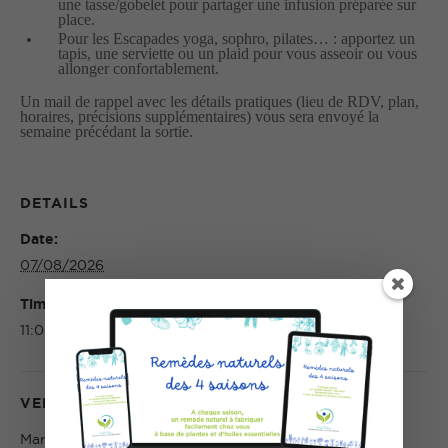
une tasse/gobelet pour partager une infusion préparée sur
place.
Pour les Escapades yoga, sophro, pilates… : apportez un
tapis, une serviette ou un plaid pour vous asseoir ou vous
allonger confortablement.
Un mail de rappel avec les détails pratiques (lieu de RDV, plan,
horaires, précisions supplémentaires) vous sera envoyé la
semaine précédant la sortie.
DETAILS
Date:
07/08/2026
Time:
11:04
VENUE
Marignane