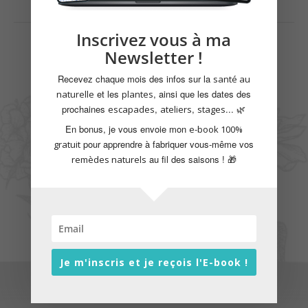
Inscrivez vous à ma
Newsletter !
Recevez chaque mois des infos sur la
santé au
et les
, ainsi que les dates des
naturelle
plantes
prochaines
,
,
... 🌿
escapades
ateliers
stages
En bonus, je vous envoie mon
e-book 100%
pour apprendre à fabriquer vous-même vos
gratuit
au fil des saisons ! 🎁
remèdes naturels
Je m'inscris et je reçois l'E-book !