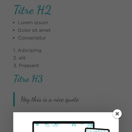
Titre H2
Lorem ipsum
Dolor sit amet
Consectetur
Adsciping
elit
Praesent
Titre H3
Hey this is a nice quote
Lorem ipsum dolor sit amet, consectetur
adipiscing elit. Praesent interdum sollicitudin