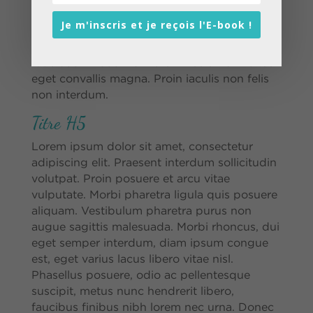
est, eget varius lacus libero vitae nisl.
Je m'inscris et je reçois l'E-book !
Phasellus posuere, odio ac pellentesque
suscipit, metus nunc hendrerit libero,
faucibus finibus nibh lorem nec urna. Donec
eget convallis magna. Proin iaculis non felis
non interdum.
Titre H5
Lorem ipsum dolor sit amet, consectetur
adipiscing elit. Praesent interdum sollicitudin
volutpat. Proin posuere et arcu vitae
vulputate. Morbi pharetra ligula quis posuere
aliquam. Vestibulum pharetra purus non
augue sagittis malesuada. Morbi rhoncus, dui
eget semper interdum, diam ipsum congue
est, eget varius lacus libero vitae nisl.
Phasellus posuere, odio ac pellentesque
suscipit, metus nunc hendrerit libero,
faucibus finibus nibh lorem nec urna. Donec