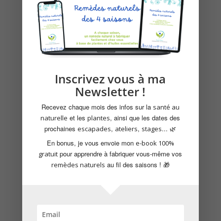
volutpat. Proin posuere et arcu vitae
vulputate. Morbi pharetra ligula quis posuere
aliquam. Vestibulum pharetra purus non
augue sagittis malesuada. Morbi rhoncus, dui
eget semper interdum, diam ipsum congue
est, eget varius lacus libero vitae nisl.
Phasellus posuere, odio ac pellentesque
Inscrivez vous à ma
suscipit, metus nunc hendrerit libero,
Newsletter !
faucibus finibus nibh lorem nec urna. Donec
eget convallis magna. Proin iaculis non felis
Recevez chaque mois des infos sur la
santé au
non interdum.
et les
, ainsi que les dates des
naturelle
plantes
prochaines
,
,
... 🌿
escapades
ateliers
stages
Titre H4
En bonus, je vous envoie mon
e-book 100%
Lorem ipsum dolor sit amet, consectetur
pour apprendre à fabriquer vous-même vos
gratuit
adipiscing elit. Praesent interdum sollicitudin
au fil des saisons ! 🎁
remèdes naturels
volutpat. Proin posuere et arcu vitae
vulputate. Morbi pharetra ligula quis posuere
aliquam. Vestibulum pharetra purus non
augue sagittis malesuada. Morbi rhoncus, dui
eget semper interdum, diam ipsum congue