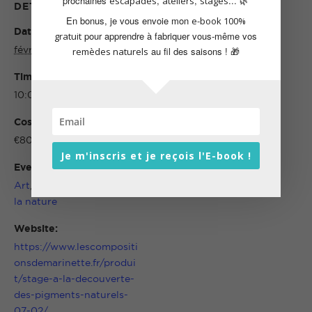
prochaines
,
,
... 🌿
escapades
ateliers
stages
DETAILS
ORGANIZER
En bonus, je vous envoie mon
e-book 100%
Date:
Délphine
pour apprendre à fabriquer vous-même vos
gratuit
février 7
au fil des saisons ! 🎁
remèdes naturels
Email:
Time:
https://www.lescompositi
onsdemarinette.fr/
10:00 - 16:30
Cost:
€80
Je m'inscris et je reçois l'E-book !
Event Categories:
Art
,
Ateliers
,
Connexion à
la nature
Website:
https://www.lescompositi
onsdemarinette.fr/produi
t/stage-a-la-decouverte-
des-pigments-naturels-
07-02/