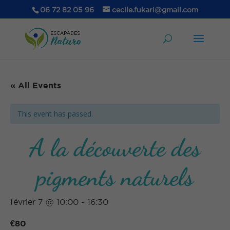
06 72 82 05 96
cecile.fukari@gmail.com
« All Events
This event has passed.
A la découverte des
pigments naturels
février 7 @ 10:00
-
16:30
€80