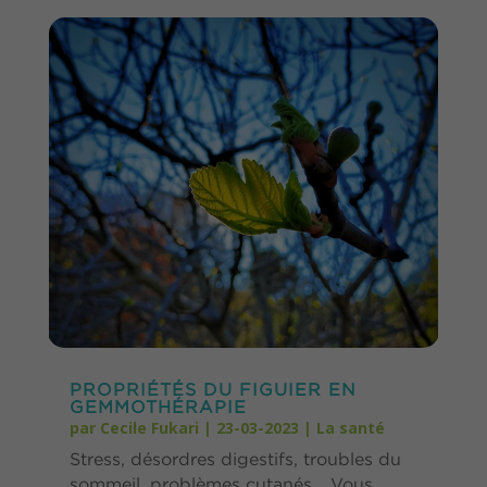
PROPRIÉTÉS DU FIGUIER EN
GEMMOTHÉRAPIE
par
Cecile Fukari
|
23-03-2023
|
La santé
Stress, désordres digestifs, troubles du
sommeil, problèmes cutanés… Vous