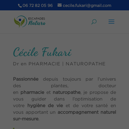
06 72 82 05 96
cecile.fukari@gmail.com
Cécile Fukari
Dr en PHARMACIE | NATUROPATHE
Passionnée
depuis toujours par l’univers
des plantes, docteur
en
pharmacie
et
naturopathe
, je propose de
vous guider dans l’optimisation de
votre
hygiène de vie
et de votre santé en
vous apportant un
accompagnement naturel
sur-mesure
.