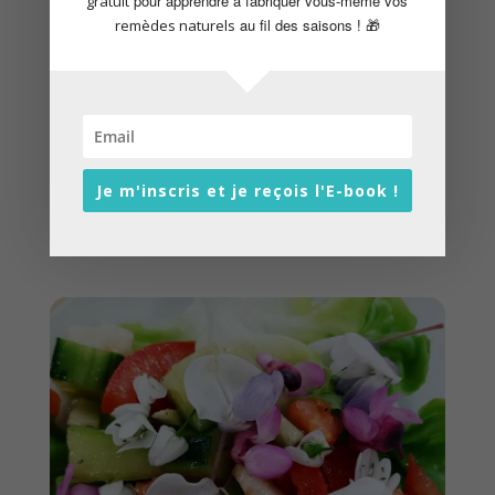
pour apprendre à fabriquer vous-même vos
gratuit
au fil des saisons ! 🎁
remèdes naturels
DÉCOUVREZ LES BIENFAITS ET
USAGES DE LA FARINE DE GLAND
par
Cecile Fukari
|
01-10-2023
|
Cuisine
La farine de gland vous intéresse ? Où
alors vous n’en avez jamais entendu
parler et cela suscite votre
interrogation ? Méconnue...
Je m'inscris et je reçois l'E-book !
lire plus