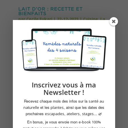
LAIT D’OR : RECETTE ET
BIENFAITS
par
Cecile Fukari
|
22-12-2023
|
Cuisine
,
La
santé
Le lait d'or, une boisson aux multiples
vertus ! Il est devenu un incontournable
pour ceux qui cherchent à allier plaisir...
lire plus
Inscrivez vous à ma
Newsletter !
Recevez chaque mois des infos sur la
santé au
et les
, ainsi que les dates des
naturelle
plantes
prochaines
,
,
... 🌿
escapades
ateliers
stages
En bonus, je vous envoie mon
e-book 100%