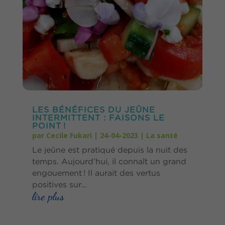
LES BÉNÉFICES DU JEÛNE
INTERMITTENT : FAISONS LE
POINT !
par
Cecile Fukari
|
24-04-2023
|
La santé
Le jeûne est pratiqué depuis la nuit des
temps. Aujourd’hui, il connaît un grand
engouement ! Il aurait des vertus
positives sur...
lire plus