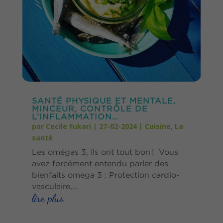
SANTÉ PHYSIQUE ET MENTALE,
MINCEUR, CONTRÔLE DE
L’INFLAMMATION…
par
Cecile Fukari
|
27-02-2024
|
Cuisine
,
La
santé
Les omégas 3, ils ont tout bon ! Vous
avez forcément entendu parler des
bienfaits omega 3 : Protection cardio-
vasculaire,...
lire plus