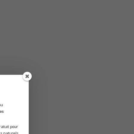
au
des
pour
atuit
s naturels