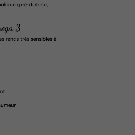
olique
(pré-diabète,
mega 3
les rends très
sensibles à
nt
’humeur