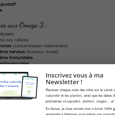
 gustatif
e
es aux Omega 3 :
llulaire
s nos cellules
rones
(concentration notamment)
tème nerveux
(humeur, moral)
ème immunitaire
rdiovasculaire
olisme
Inscrivez vous à ma
stimulent la lipolyse, diminuent le stockage des
graisses)
Newsletter !
lité du sperme notamment).
inflammatoires » :
Recevez chaque mois des infos sur la
santé 
tions
et les
, ainsi que les dates 
naturelle
plantes
prochaines
,
,
... 🌿
escapades
ateliers
stages
En bonus, je vous envoie mon
e-book 100% gr
ue aux Omega 6 :
apprendre à fabriquer vous-même vos
remède