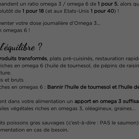
mmandent un ratio omega 3 / omega 6 de
1 pour 5
,
alors qu
plutôt de
1 pour 18
(et aux Etats-Unis
1 pour 40
) !
enter votre dose journalière d’Omega 3…
n omegas 6 !
’équilibre ?
roduits transformés
, plats pré-cuisinés,
restauration rapide
riches en
omega 6 (huile de tournesol, de pépins de raisin
ture.
is et bruts
riches en omegas 6 :
Bannir l’huile de tournesol
et l’huile 
ent dans votre alimentation un
apport en omega
3 suffis
uiles végétales riches en omegas 3, oléagineux,
graines…
its poissons gras sauvages (c’est-à-dire : PAS le
saumon),
lémentation
en cas de besoin.