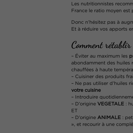
Les nutritionnistes reco
France le ratio moyen est 
Donc n’hésitez pas à augm
Et à réduire vos apports e
Comment rétablir l
– Éviter au maximum les
p
abondamment des huiles 
chauffées à haute tempéra
– Cuisiner des produits fra
– Ne pas utiliser d’huiles 
votre cuisine
– Introduire quotidiennem
– D’origine
VEGETALE
: h
ET
– D’origine
ANIMALE
: pet
», et recourir à une comp