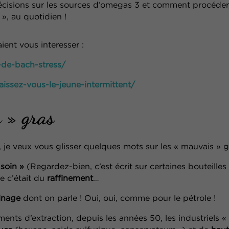
écisions sur les sources d’omegas 3 et comment
procéder
, au quotidien !
aient vous interesser :
ur-de-bach-stress/
naissez-vous-le-jeune-intermittent/
 » gras
, je veux vous glisser quelques mots sur les « mauvais »
g
 soin »
(Regardez-bien, c’est écrit sur certaines
bouteilles 
e c’était du
raffinement
…
finage
dont on parle ! Oui, oui, comme pour le pétrole !
nts d’extraction, depuis les années 50, les industriels
«