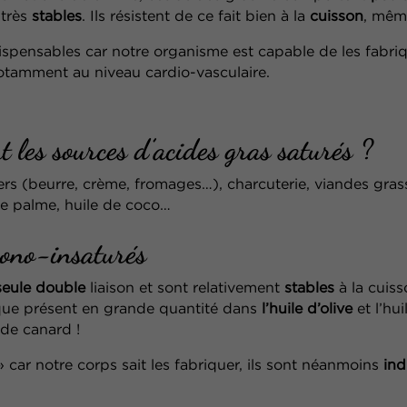
 très
stables
.
Ils
résistent de ce fait bien à la
cuisson
, mêm
dispensables car notre organisme est capable de les
fabriq
notamment au
niveau cardio-vasculaire.
 sources d’acides gras saturés ?
iers (beurre, crème, fromages…),
charcuterie, viandes gra
e palme, huile de coco…
mono-insaturés
seule double
liaison et sont relativement
stables
à la
cuiss
éique présent en grande quantité dans
l’huile d’olive
et l’hu
de canard !
 car notre corps sait les fabriquer, ils sont
néanmoins
ind