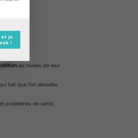
 et je
book !
étition
au niveau de leur
 qui fait que l’on absorbe
 et problèmes de santé,