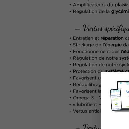
• Amplificateurs du
plaisir
• Régulation de la
glycémi
– Vertus spécifiqu
• Entretien et
réparation
ce
• Stockage de
l’énergie
dan
• Fonctionnement des
neu
• Régulation de notre
sys
• Régulation de notre
syst
• Protection du
système ca
• Favorisent un bon
métab
• Rééquilibrage du
poids
(
• Favorisent la
fertilité
(qua
• Omega 3 – Vertus « anti-
–
« lubrifient » les articula
–
Vertus antiallergiques
– Vertus spécifiq