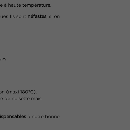
e à haute température.
uer. Ils sont
néfastes
, si on
sses…
on (maxi 180°C).
ile de noisette mais
ispensables
à notre bonne