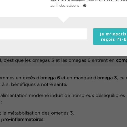
au fil des saisons ! 🎁
système nerveux
et calmer les addictions
la
sécheresse cutanée
(pour certaines huiles)
ter l’état inflammatoire chronique s’ils sont
Je m'inscris
reçois l'E-
 question d’équilibre
, c’est que les omegas 3 et les omegas 6 entrent en
comp
 sommes en
excès d’omega 6
et en
manque d’omega
3
, ce
 3 si bénéfiques à
notre santé.
re alimentation moderne induit de nombreux
déséquilibres
 :
t la métabolisation des omegas 3.
 p
ro-inflammatoires
.