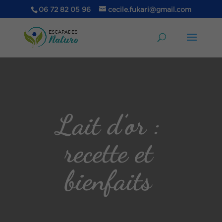
06 72 82 05 96
cecile.fukari@gmail.com
Lait d’or :
recette et
bienfaits