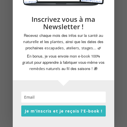
ce qui pourrait entrainer une obstruction
biliaire.
– A forte dose, le curcuma présente de
Inscrivez vous à ma
nombreuses interactions médicamenteuses
Newsletter !
(entre autres avec les anticoagulants, les anti-
agrégants plaquettaires, le tacrolimus, le
Recevez chaque mois des infos sur la
santé au
tamoxifène et plusieurs molécules utilisées en
et les
, ainsi que les dates des
naturelle
plantes
chimiothérapie). Il convient de consulter un
prochaines
,
,
... 🌿
escapades
ateliers
stages
professionnel de santé formé avant d’en
En bonus, je vous envoie mon
e-book 100%
consommer régulièrement si vous suivez un
pour apprendre à fabriquer vous-même vos
gratuit
traitement médical.
au fil des saisons ! 🎁
remèdes naturels
Plus d’informations via la rubrique
Naturopathie
Alternatives Végétaliennes et
Je m'inscris et je reçois l'E-book !
Sans Lactose