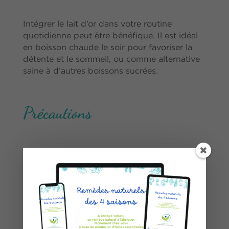
Intégrer le lait d’or dans votre routine
quotidienne peut être bénéfique. Il est idéal
en boisson chaude le soir pour favoriser la
détente et le sommeil, ou comme alternative
saine à d’autres boissons sucrées.
Précautions
Bien que le lait d’or soit généralement sûr
pour la plupart des gens, il convient d’être
prudent avec le curcuma dans certains cas :
– En cas de calcul biliaires, car le curcuma,
par son action cholagogue et cholérétique au
niveau du foie est susceptible de les déloger,