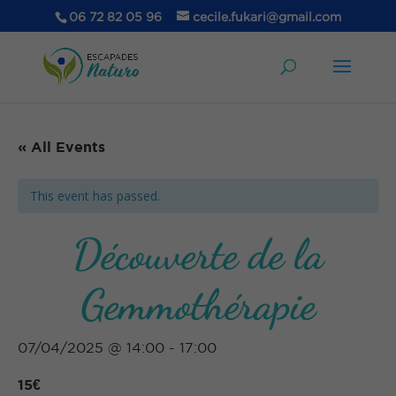
06 72 82 05 96
cecile.fukari@gmail.com
« All Events
This event has passed.
Découverte de la
Gemmothérapie
07/04/2025 @ 14:00
-
17:00
15€