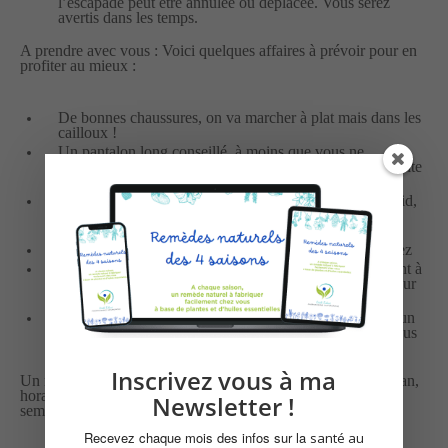
l’escapade peut être annulée ou déplacée. Vous serez
avertis dans les temps.
A prendre avec vous : Voici quelques affaires à prévoir pour en
profiter au mieux :
De bonnes chaussures, on va marcher à plat mais dans les
cailloux !
Un pantalon long conseillé, à moins que vous ne
souhaitiez bénéficier d’une séance d’acupuncture, gratuite
mais aléatoire, par les chênes kermès et les argelas !
Des habits adaptés aux prévisions de vent, pluie ou froid,
mais aussi de quoi vous protéger du soleil (chapeau,
crème…)
De quoi écrire et prendre des photos si vous le souhaitez
De l’eau et un petit en-cas si besoin et pensez également à
une tasse/gobelet pour partager une infusion préparée sur
place.
Pour les Escapades yoga, sophro, pilates… : apportez un
tapis, une serviette ou un plaid pour vous asseoir ou vous
allonger confortablement.
Inscrivez vous à ma
Un mail de rappel avec les détails pratiques (lieu de RDV, plan,
horaires, précisions supplémentaires) vous sera envoyé la
Newsletter !
semaine précédant la sortie.
Recevez chaque mois des infos sur la
santé au