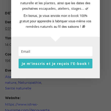
et les
, ainsi que les dates des
naturelle
plantes
prochaines
,
,
... 🌿
escapades
ateliers
stages
DETAILS
ORGANIZER
En bonus, je vous envoie mon
e-book 100%
pour apprendre à fabriquer vous-même vos
gratuit
Date:
Office de Tourisme Istres
au fil des saisons ! 🎁
remèdes naturels
07/04/2025
Time:
14:00 - 17:00
Cost:
15€
Je m'inscris et je reçois l'E-book !
Event Categories:
Ateliers
,
Connexion à la
nature
,
Naturopathie
,
Santé naturelle
Website:
https://www.istres-
tourisme.com/decouverte