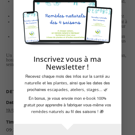
Des habits adaptés aux prévisions de vent, pluie ou froid,
mais aussi de quoi vous protéger du soleil (chapeau,
crème…)
De quoi écrire et prendre des photos si vous le souhaitez
De l’eau et un petit en-cas si besoin et pensez également à
une tasse/gobelet pour partager une infusion préparée sur
place.
Pour les Escapades yoga, sophro, pilates… : apportez un
tapis, une serviette ou un plaid pour vous asseoir ou vous
allonger confortablement.
Un mail de rappel avec les détails pratiques (lieu de RDV, plan,
Inscrivez vous à ma
horaires, précisions supplémentaires) vous sera envoyé la
semaine précédant la sortie.
Newsletter !
Recevez chaque mois des infos sur la
santé au
et les
, ainsi que les dates des
naturelle
plantes
prochaines
,
,
... 🌿
escapades
ateliers
stages
DETAILS
ORGANIZER
En bonus, je vous envoie mon
e-book 100%
Date:
Cécile
pour apprendre à fabriquer vous-même vos
gratuit
19/03/2022
au fil des saisons ! 🎁
remèdes naturels
Time:
09:30 - 12:30