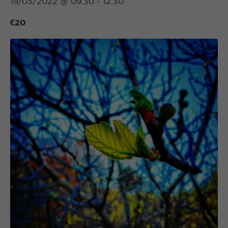
19/03/2022 @ 09:30
-
12:30
€20