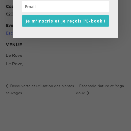
Cost:
€20
Je m'inscris et je reçois l'E-book !
Event Category:
Escapade
VENUE
Le Rove
Le Rove
,
Découverte et utilisation des plantes
Escapade Nature et Yoga
sauvages
doux