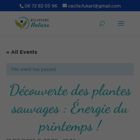
06 72 82 05 96
cecile.fukari@gmail.com
« All Events
This event has passed.
Découverte des plantes
sauvages : Énergie du
printemps !