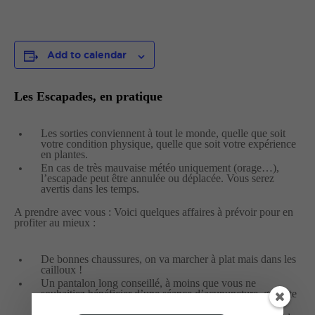
Add to calendar
Les Escapades, en pratique
Les sorties conviennent à tout le monde, quelle que soit
votre condition physique, quelle que soit votre expérience
en plantes.
En cas de très mauvaise météo uniquement (orage…),
l’escapade peut être annulée ou déplacée. Vous serez
avertis dans les temps.
A prendre avec vous : Voici quelques affaires à prévoir pour en
profiter au mieux :
De bonnes chaussures, on va marcher à plat mais dans les
cailloux !
Un pantalon long conseillé, à moins que vous ne
souhaitiez bénéficier d’une séance d’acupuncture, gratuite
mais aléatoire, par les chênes kermès et les argelas !