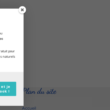
au
des
pour
atuit
s naturels
 et je
Plan du site
book !
Accueil