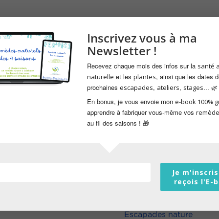
Inscrivez vous à ma
Newsletter !
Recevez chaque mois des infos sur la
santé 
et les
, ainsi que les dates 
naturelle
plantes
prochaines
,
,
... 🌿
escapades
ateliers
stages
En bonus, je vous envoie mon
e-book 100% gr
apprendre à fabriquer vous-même vos
remède
au fil des saisons ! 🎁
Je m'inscris
Mes services
reçois l'E-
Escapades nature