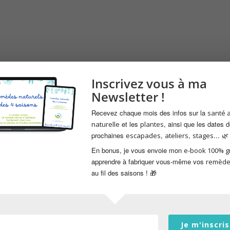
Inscrivez vous à ma
Newsletter !
Recevez chaque mois des infos sur la
santé 
et les
, ainsi que les dates 
naturelle
plantes
prochaines
,
,
... 🌿
escapades
ateliers
stages
En bonus, je vous envoie mon
e-book 100% gr
apprendre à fabriquer vous-même vos
remède
au fil des saisons ! 🎁
antes comestibles et médicinales
Je m'inscris