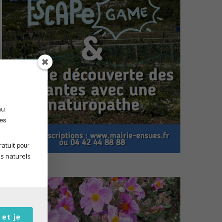
au
des
pour
atuit
s naturels
 et je