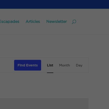
Escapades
Articles
Newsletter
Event
Views
Find Events
List
Month
Day
Navigation