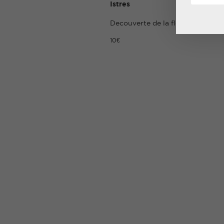
Istres
Decouverte de la flore locale à Is
10€