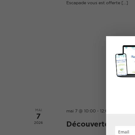
Escapade vous est offerte […]
MAI
mai 7 @ 10:00
-
12:00
7
Découverte des pl
2026