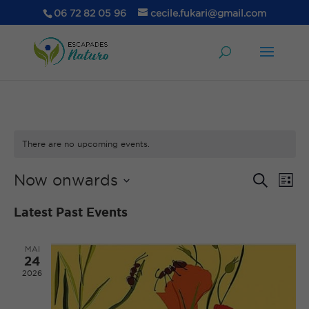
06 72 82 05 96
cecile.fukari@gmail.com
There are no upcoming events.
Events
Ev
Now onwards
Search
List
Vi
Searc
Select
Na
and
Latest Past Events
date.
Views
Naviga
MAI
24
2026