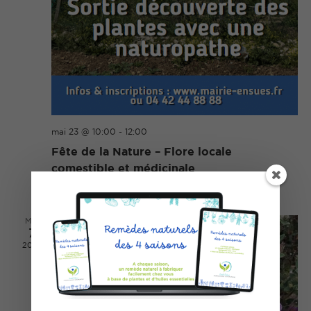
mai 23 @ 10:00
-
12:00
Fête de la Nature – Flore locale
comestible et médicinale
Ensuès la Redonne
Ensuès la Redonne
MAI
7
2026