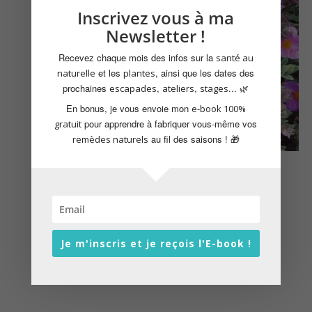
Inscrivez vous à ma
Newsletter !
Recevez chaque mois des infos sur la
santé au
et les
, ainsi que les dates des
naturelle
plantes
prochaines
,
,
... 🌿
escapades
ateliers
stages
En bonus, je vous envoie mon
e-book 100%
pour apprendre à fabriquer vous-même vos
gratuit
au fil des saisons ! 🎁
remèdes naturels
mai 7 @ 10:00
-
12:00
Découverte des plantes comestibles et
médicinales
Istres
Je m'inscris et je reçois l'E-book !
10€