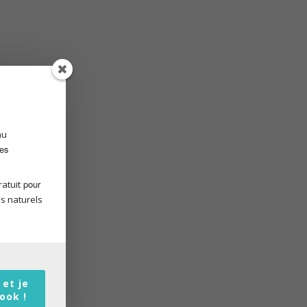
au
des
pour
atuit
s naturels
 et je
book !