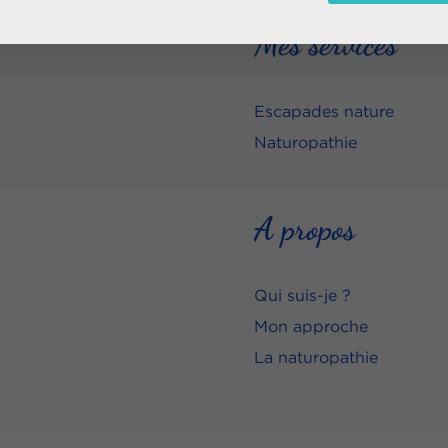
Mes services
Escapades nature
Naturopathie
A propos
Qui suis-je ?
Mon approche
La naturopathie