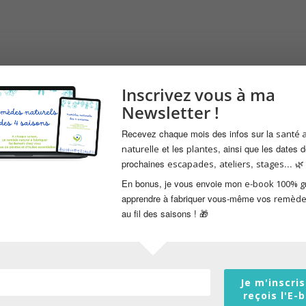
Inscrivez vous à ma
Newsletter !
Recevez chaque mois des infos sur la
santé 
et les
, ainsi que les dates 
naturelle
plantes
prochaines
,
,
... 🌿
escapades
ateliers
stages
En bonus, je vous envoie mon
e-book 100% gr
apprendre à fabriquer vous-même vos
remède
au fil des saisons ! 🎁
Je m'inscris
reçois l'E-