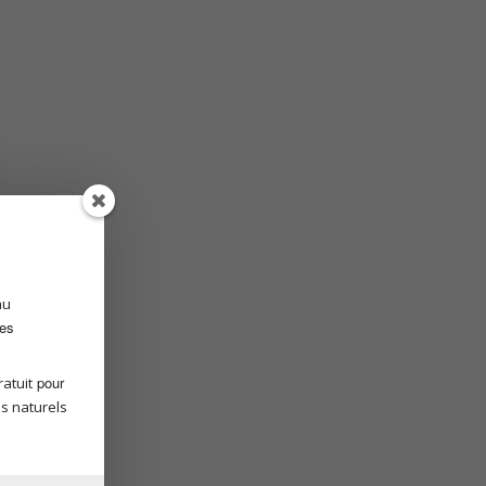
au
des
pour
atuit
s naturels