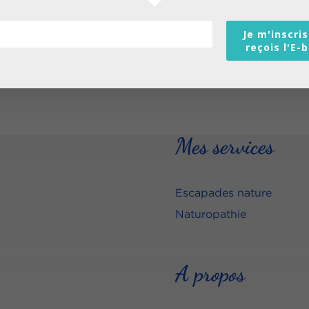
Je m'inscris
reçois l'E-
Mes services
Escapades nature
Naturopathie
A propos