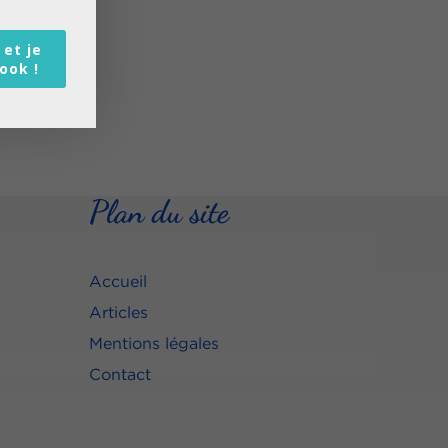
 et je
book !
Plan du site
Accueil
Articles
Mentions légales
Contact