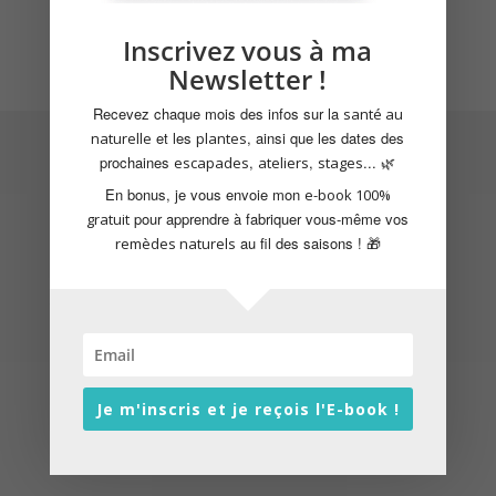
Inscrivez vous à ma
Newsletter !
Recevez chaque mois des infos sur la
santé au
Suivez-moi sur Instagram
et les
, ainsi que les dates des
naturelle
plantes
prochaines
,
,
... 🌿
escapades
ateliers
stages
En bonus, je vous envoie mon
e-book 100%
pour apprendre à fabriquer vous-même vos
gratuit
au fil des saisons ! 🎁
remèdes naturels
Mes services
Escapades nature
Naturopathie
Je m'inscris et je reçois l'E-book !