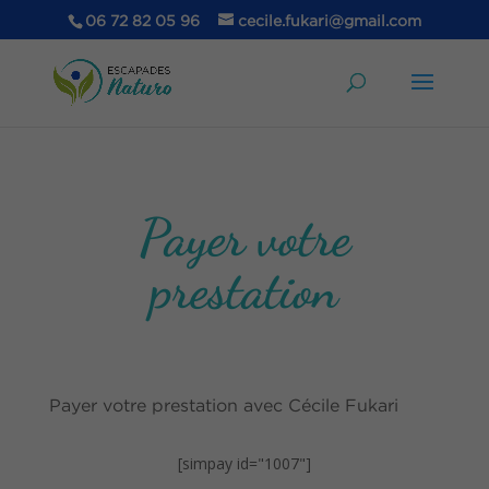
06 72 82 05 96
cecile.fukari@gmail.com
Payer votre
prestation
Payer votre prestation avec Cécile Fukari
[simpay id="1007"]