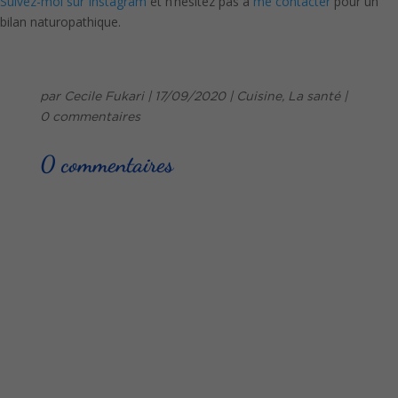
Suivez-moi sur Instagram
et n’hésitez pas à
me contacter
pour un
bilan naturopathique.
par
Cecile Fukari
|
17/09/2020
|
Cuisine
,
La santé
|
0 commentaires
0 commentaires