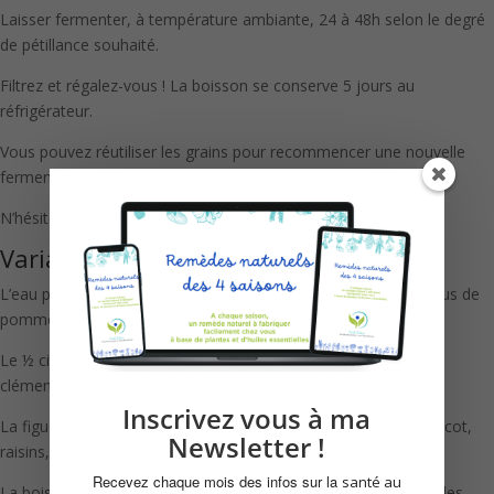
Laisser fermenter, à température ambiante, 24 à 48h selon le degré
de pétillance souhaité.
Filtrez et régalez-vous ! La boisson se conserve 5 jours au
réfrigérateur.
Vous pouvez réutiliser les grains pour recommencer une nouvelle
fermentation ou les conserver au frigo dans de l’eau sucrée.
N’hésitez pas à me contacter pour plus de précisions !
Variantes
L’eau peut être remplacée par un autre liquide : infusion, thé, jus de
pomme…
Le ½ citron peut être remplacé par d’autres agrumes : orange,
clémentine, pamplemousse, kumquat…
Inscrivez vous à ma
La figue sèche peut être remplacée par un autre fruit sec : abricot,
Newsletter !
raisins, cranberry…
Recevez chaque mois des infos sur la
santé au
La boisson peut être aromatisée avec des herbes, des fruits, des