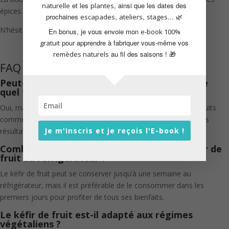
et les
, ainsi que les dates des
naturelle
plantes
épices… Selon votre inspiration !
prochaines
,
,
... 🌿
escapades
ateliers
stages
N’hésitez pas à faire des expériences, et à les partager !
En bonus, je vous envoie mon
e-book 100%
pour apprendre à fabriquer vous-même vos
gratuit
au fil des saisons ! 🎁
remèdes naturels
FAQ
Peut-on faire du kéfir de fruit avec n’importe
quel type de fruit ?
Oui, mais certains fruits fermentent mieux que d’autres. Les fruits
comme les figues, les citrons et les raisins donnent d’excellents
Je m'inscris et je reçois l'E-book !
résultats.
Combien de temps peut-on conserver le kéfir de
fruit au réfrigérateur ?
Le kéfir de fruit peut se conserver jusqu’à une semaine au
réfrigérateur, mais il est préférable de le consommer dans les
premiers jours pour profiter de tous ses bienfaits.
Le kéfir de fruit est-il adapté aux régimes
végétaliens ?